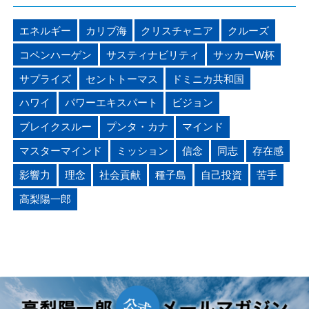
エネルギー
カリブ海
クリスチャニア
クルーズ
コペンハーゲン
サスティナビリティ
サッカーW杯
サプライズ
セントトーマス
ドミニカ共和国
ハワイ
パワーエキスパート
ビジョン
ブレイクスルー
プンタ・カナ
マインド
マスターマインド
ミッション
信念
同志
存在感
影響力
理念
社会貢献
種子島
自己投資
苦手
高梨陽一郎