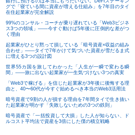
銀行に預けるのは本当にもったいない。DeFiステーキン
グで「寝ている間に資産が増える仕組み」を7年目のタイ
在住起業家が完全解説
99%のコンサル・コーチが乗り遅れている「Web3ビジネ
ス3つの領域」——今すぐ動けば5年後に圧倒的な差がつ
く理由
起業家がひとり黙って損している「暗号資産×収益の組み
合わせ」——タイで7年かけて気づいた資産が雪だるま式
に増える3つの設計図
世界55カ国を旅してわかった「人生が一瞬で変わる瞬
間」——旅に出ない起業家が一生気づけない3つの真実
「Web3で稼げる」を信じた起業家が3年後に後悔する理
由と、40〜60代が今すぐ始めるべき本当のWeb3活用法
暗号資産で9割の人が損する理由を7年間タイで生き抜い
た起業家が明かす「失敗しないための3つの鉄則」
暗号資産で「一括投資して大損」した人が知らない、ド
ルコスト平均法で資産を3倍にした僕の積立戦略