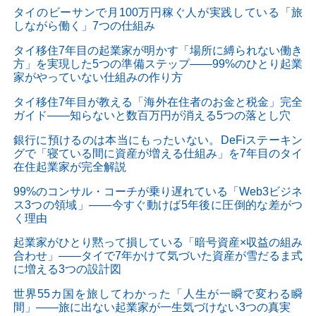
タイのビーサンで月100万円稼ぐ人が実践している「旅
しながら働く」7つの仕組み
タイ移住7年目の起業家が明かす「場所に縛られない働き
方」を実現した5つの準備ステップ——99%のひとり起業
家がやっていない仕組みの作り方
タイ移住7年目が教える「海外在住者のお金と税金」完全
ガイド——知らないと数百万円が消える5つの落とし穴
銀行に預けるのは本当にもったいない。DeFiステーキン
グで「寝ている間に資産が増える仕組み」を7年目のタイ
在住起業家が完全解説
99%のコンサル・コーチが乗り遅れている「Web3ビジネ
ス3つの領域」——今すぐ動けば5年後に圧倒的な差がつ
く理由
起業家がひとり黙って損している「暗号資産×収益の組み
合わせ」——タイで7年かけて気づいた資産が雪だるま式
に増える3つの設計図
世界55カ国を旅してわかった「人生が一瞬で変わる瞬
間」——旅に出ない起業家が一生気づけない3つの真実