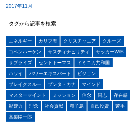
2017年11月
タグから記事を検索
エネルギー
カリブ海
クリスチャニア
クルーズ
コペンハーゲン
サスティナビリティ
サッカーW杯
サプライズ
セントトーマス
ドミニカ共和国
ハワイ
パワーエキスパート
ビジョン
ブレイクスルー
プンタ・カナ
マインド
マスターマインド
ミッション
信念
同志
存在感
影響力
理念
社会貢献
種子島
自己投資
苦手
高梨陽一郎