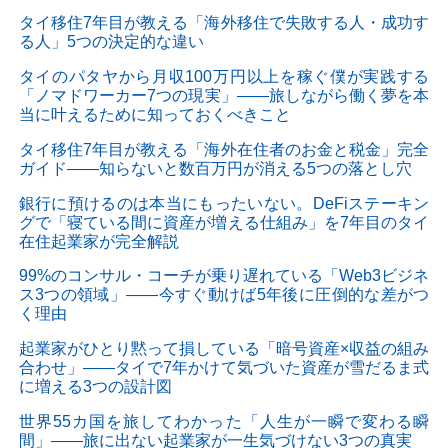
タイ移住7年目が教える「海外移住で失敗する人・成功す
る人」5つの決定的な違い
タイのパタヤから月収100万円以上を稼ぐ僕が実践する
「ノマドワーカー7つの現実」——旅しながら働く夢を本
当に叶えるために知っておくべきこと
タイ移住7年目が教える「海外在住者のお金と税金」完全
ガイド——知らないと数百万円が消える5つの落とし穴
銀行に預けるのは本当にもったいない。DeFiステーキン
グで「寝ている間に資産が増える仕組み」を7年目のタイ
在住起業家が完全解説
99%のコンサル・コーチが乗り遅れている「Web3ビジネ
ス3つの領域」——今すぐ動けば5年後に圧倒的な差がつ
く理由
起業家がひとり黙って損している「暗号資産×収益の組み
合わせ」——タイで7年かけて気づいた資産が雪だるま式
に増える3つの設計図
世界55カ国を旅してわかった「人生が一瞬で変わる瞬
間」——旅に出ない起業家が一生気づけない3つの真実