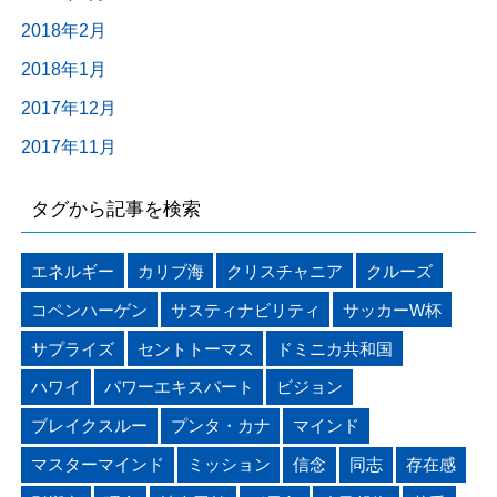
2018年2月
2018年1月
2017年12月
2017年11月
タグから記事を検索
エネルギー
カリブ海
クリスチャニア
クルーズ
コペンハーゲン
サスティナビリティ
サッカーW杯
サプライズ
セントトーマス
ドミニカ共和国
ハワイ
パワーエキスパート
ビジョン
ブレイクスルー
プンタ・カナ
マインド
マスターマインド
ミッション
信念
同志
存在感