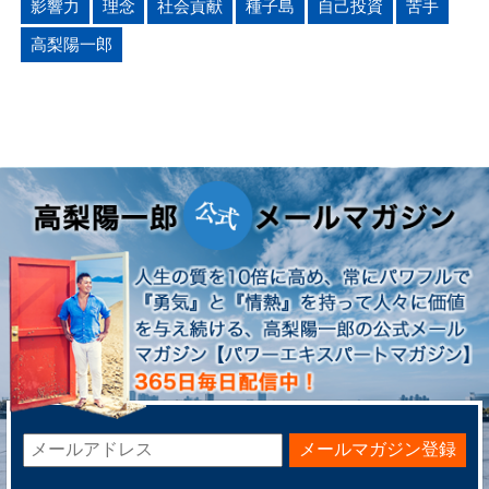
影響力
理念
社会貢献
種子島
自己投資
苦手
高梨陽一郎
メールマガジン登録