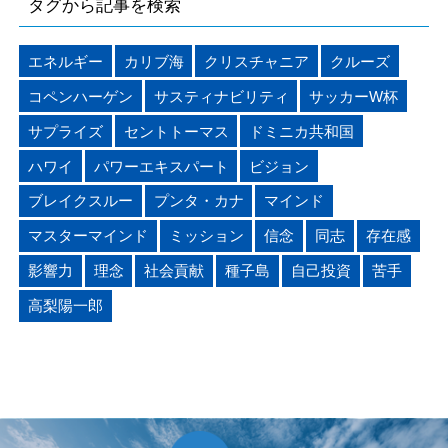
タグから記事を検索
エネルギー
カリブ海
クリスチャニア
クルーズ
コペンハーゲン
サスティナビリティ
サッカーW杯
サプライズ
セントトーマス
ドミニカ共和国
ハワイ
パワーエキスパート
ビジョン
ブレイクスルー
プンタ・カナ
マインド
マスターマインド
ミッション
信念
同志
存在感
影響力
理念
社会貢献
種子島
自己投資
苦手
高梨陽一郎