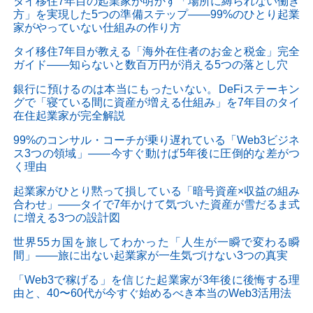
タイ移住7年目の起業家が明かす「場所に縛られない働き
方」を実現した5つの準備ステップ——99%のひとり起業
家がやっていない仕組みの作り方
タイ移住7年目が教える「海外在住者のお金と税金」完全
ガイド——知らないと数百万円が消える5つの落とし穴
銀行に預けるのは本当にもったいない。DeFiステーキン
グで「寝ている間に資産が増える仕組み」を7年目のタイ
在住起業家が完全解説
99%のコンサル・コーチが乗り遅れている「Web3ビジネ
ス3つの領域」——今すぐ動けば5年後に圧倒的な差がつ
く理由
起業家がひとり黙って損している「暗号資産×収益の組み
合わせ」——タイで7年かけて気づいた資産が雪だるま式
に増える3つの設計図
世界55カ国を旅してわかった「人生が一瞬で変わる瞬
間」——旅に出ない起業家が一生気づけない3つの真実
「Web3で稼げる」を信じた起業家が3年後に後悔する理
由と、40〜60代が今すぐ始めるべき本当のWeb3活用法