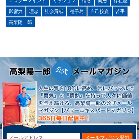
マスターマインド
ミッション
信念
同志
存在感
影響力
理念
社会貢献
種子島
自己投資
苦手
高梨陽一郎
メールマガジン登録