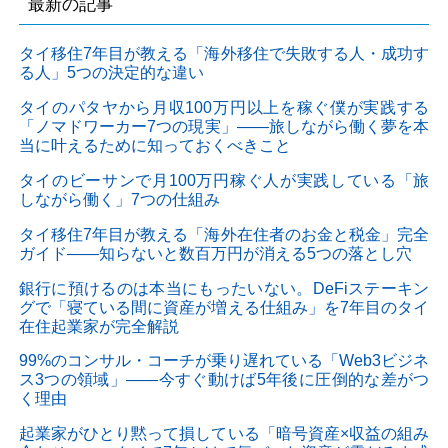
最新の記事
タイ移住7年目が教える「海外移住で失敗する人・成功す
る人」5つの決定的な違い
タイのパタヤから月収100万円以上を稼ぐ僕が実践する
「ノマドワーカー7つの現実」——旅しながら働く夢を本
当に叶えるために知っておくべきこと
タイのビーサンで月100万円稼ぐ人が実践している「旅
しながら働く」7つの仕組み
タイ移住7年目が教える「海外在住者のお金と税金」完全
ガイド——知らないと数百万円が消える5つの落とし穴
銀行に預けるのは本当にもったいない。DeFiステーキン
グで「寝ている間に資産が増える仕組み」を7年目のタイ
在住起業家が完全解説
99%のコンサル・コーチが乗り遅れている「Web3ビジネ
ス3つの領域」——今すぐ動けば5年後に圧倒的な差がつ
く理由
起業家がひとり黙って損している「暗号資産×収益の組み