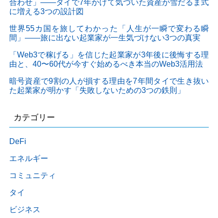
合わせ」——タイで7年かけて気づいた資産が雪だるま式
に増える3つの設計図
世界55カ国を旅してわかった「人生が一瞬で変わる瞬
間」——旅に出ない起業家が一生気づけない3つの真実
「Web3で稼げる」を信じた起業家が3年後に後悔する理
由と、40〜60代が今すぐ始めるべき本当のWeb3活用法
暗号資産で9割の人が損する理由を7年間タイで生き抜い
た起業家が明かす「失敗しないための3つの鉄則」
カテゴリー
DeFi
エネルギー
コミュニティ
タイ
ビジネス